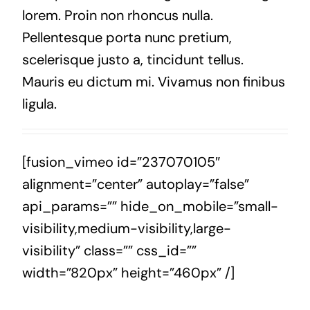
lorem. Proin non rhoncus nulla.
Pellentesque porta nunc pretium,
scelerisque justo a, tincidunt tellus.
Mauris eu dictum mi. Vivamus non finibus
ligula.
[fusion_vimeo id=”237070105″
alignment=”center” autoplay=”false”
api_params=”” hide_on_mobile=”small-
visibility,medium-visibility,large-
visibility” class=”” css_id=””
width=”820px” height=”460px” /]