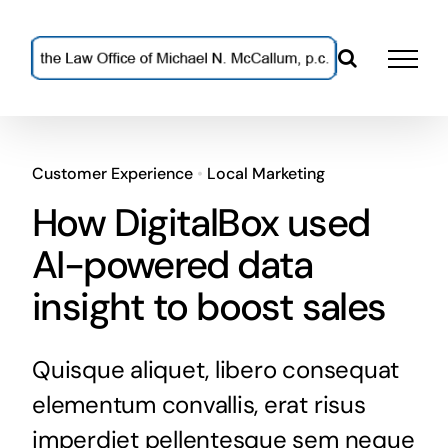
Skip
to
content
Customer Experience
•
Local Marketing
How DigitalBox used
AI-powered data
insight to boost sales
Quisque aliquet, libero consequat
elementum convallis, erat risus
imperdiet pellentesque sem neque